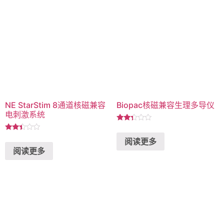
NE StarStim 8通道核磁兼容
Biopac核磁兼容生理多导仪
电刺激系统
评分
2.28
评分
阅读更多
&sol;
2.27
5
阅读更多
&sol;
5