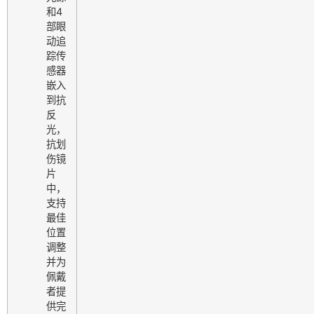
和4
部眼
动追
踪传
感器
嵌入
到抗
反
光，
抗划
伤镜
片
中，
支持
最佳
位置
调整
并为
佩戴
者提
供完