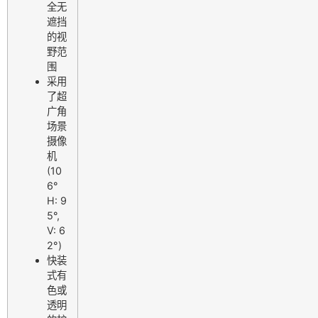
全无
遮挡
的视
野范
围
采用
了超
广角
场景
摄像
机
(10
6°
H: 9
5°,
V: 6
2°)
快装
式有
色或
透明