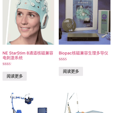
NE StarStim 8通道核磁兼容
Biopac核磁兼容生理多导仪
电刺激系统
评分
2.28
评分
阅读更多
&sol;
2.27
5
阅读更多
&sol;
5